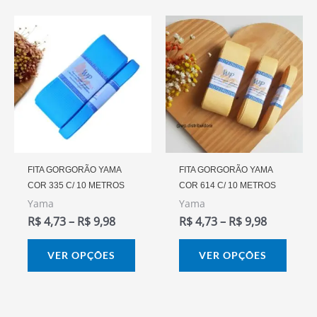
Faixa
Faixa
Este
Este
De
De
produto
prod
Preço:
Preço:
R$ 4,73
R$ 4,73
tem
tem
Através
Através
várias
vária
R$ 9,98
R$ 9,98
variantes.
varia
As
As
opções
opçõ
podem
pode
FITA GORGORÃO YAMA
FITA GORGORÃO YAMA
COR 335 C/ 10 METROS
COR 614 C/ 10 METROS
ser
ser
Yama
Yama
escolhidas
escol
R$
4,73
–
R$
9,98
R$
4,73
–
R$
9,98
na
na
página
págin
VER OPÇÕES
VER OPÇÕES
do
do
produto
prod