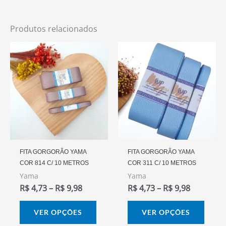
Produtos relacionados
Faixa
Faixa
Este
Este
De
De
produto
prod
Preço:
Preço:
R$ 4,73
R$ 4,73
tem
tem
Através
Através
várias
vária
R$ 9,98
R$ 9,98
variantes.
varia
As
As
opções
opçõ
podem
pode
FITA GORGORÃO YAMA
FITA GORGORÃO YAMA
COR 814 C/ 10 METROS
COR 311 C/ 10 METROS
ser
ser
Yama
Yama
escolhidas
escol
R$
4,73
–
R$
9,98
R$
4,73
–
R$
9,98
na
na
página
págin
VER OPÇÕES
VER OPÇÕES
do
do