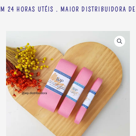
M 24 HORAS UTÉIS . MAIOR DISTRIBUIDORA DE
FITA
Faixa
GORGORÃO
de
YAMA
preço:
COR
R$ 4,73
153
através
C/
R$ 9,98
10
METROS
quantidade