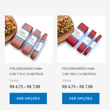
produto
prod
Faixa
Faixa
Este
Este
De
De
produto
prod
Preço:
Preço:
R$ 4,73
R$ 4,73
tem
tem
Através
Através
várias
vária
R$ 7,88
R$ 7,88
variantes.
varia
As
As
opções
opçõ
podem
pode
FITA GORGORÃO YAMA
FITA GORGORÃO YAMA
COR 779 C/ 10 METROS
COR 780 C/ 10 METROS
ser
ser
Yama
Yama
escolhidas
escol
R$
4,73
–
R$
7,88
R$
4,73
–
R$
7,88
na
na
página
págin
VER OPÇÕES
VER OPÇÕES
do
do