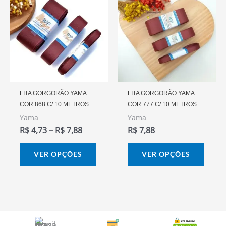
produto
prod
Preço:
R$ 4,73
tem
tem
Através
várias
vária
R$ 7,88
variantes.
varia
As
As
opções
opçõ
podem
pode
FITA GORGORÃO YAMA
FITA GORGORÃO YAMA
COR 868 C/ 10 METROS
COR 777 C/ 10 METROS
ser
ser
Yama
Yama
escolhidas
escol
R$
4,73
–
R$
7,88
R$
7,88
na
na
página
págin
VER OPÇÕES
VER OPÇÕES
do
do
produto
prod