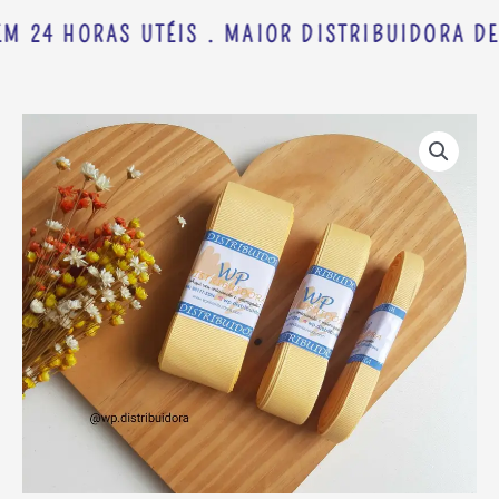
M 24 HORAS UTÉIS . MAIOR DISTRIBUIDORA DE
FITA
Faixa
GORGORÃO
de
YAMA
preço:
COR
R$ 4,73
614
através
C/
R$ 9,98
10
METROS
quantidade