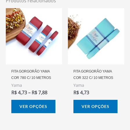
Produtos relacionados
Faixa
Este
Este
De
produto
prod
Preço:
R$ 4,73
tem
tem
Através
várias
vária
R$ 7,88
variantes.
varia
As
As
opções
opçõ
podem
pode
FITA GORGORÃO YAMA
FITA GORGORÃO YAMA
COR 780 C/ 10 METROS
COR 322 C/ 10 METROS
ser
ser
Yama
Yama
escolhidas
escol
R$
4,73
–
R$
7,88
R$
4,73
na
na
página
págin
VER OPÇÕES
VER OPÇÕES
do
do
produto
prod