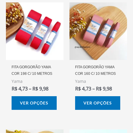
Faixa
Faixa
Este
Este
De
De
produto
prod
Preço:
Preço:
R$ 4,73
R$ 4,73
tem
tem
Através
Através
várias
vária
R$ 9,98
R$ 9,98
variantes.
varia
As
As
opções
opçõ
podem
pode
FITA GORGORÃO YAMA
FITA GORGORÃO YAMA
COR 198 C/ 10 METROS
COR 160 C/ 10 METROS
ser
ser
Yama
Yama
escolhidas
escol
R$
4,73
–
R$
9,98
R$
4,73
–
R$
9,98
na
na
página
págin
VER OPÇÕES
VER OPÇÕES
do
do
produto
prod
Faixa