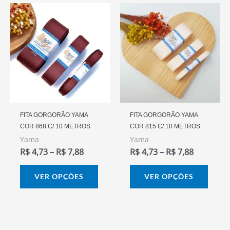
Faixa
Faixa
Este
Este
De
De
produto
prod
Preço:
Preço:
R$ 4,73
R$ 4,73
tem
tem
Através
Através
várias
vária
R$ 7,88
R$ 7,88
variantes.
varia
As
As
opções
opçõ
podem
pode
FITA GORGORÃO YAMA
FITA GORGORÃO YAMA
COR 868 C/ 10 METROS
COR 815 C/ 10 METROS
ser
ser
Yama
Yama
escolhidas
escol
R$
4,73
–
R$
7,88
R$
4,73
–
R$
7,88
na
na
página
págin
VER OPÇÕES
VER OPÇÕES
do
do
produto
prod