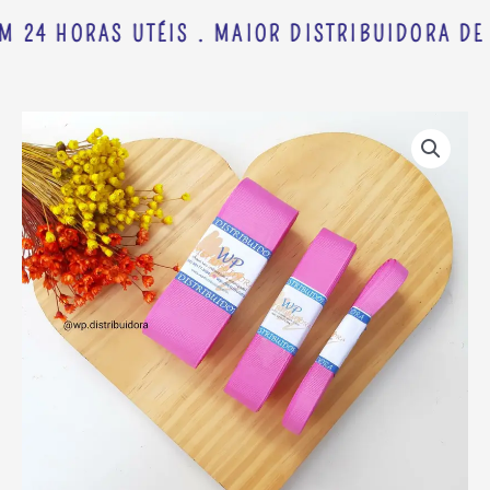
M 24 HORAS UTÉIS . MAIOR DISTRIBUIDORA DE 
FITA
Faixa
GORGORÃO
de
YAMA
preço:
COR
R$ 4,73
182
através
C/
R$ 9,98
10
METROS
quantidade