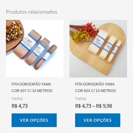
Produtos relacionados
Faixa
Este
Este
De
produto
prod
Preço:
R$ 4,73
tem
tem
Através
várias
vária
R$ 9,98
variantes.
varia
As
As
opções
opçõ
podem
pode
FITA GORGORÃO YAMA
FITA GORGORÃO YAMA
COR 837 C/ 10 METROS
COR 824 C/ 10 METROS
ser
ser
Yama
Yama
escolhidas
escol
R$
4,73
R$
4,73
–
R$
9,98
na
na
página
págin
VER OPÇÕES
VER OPÇÕES
do
do