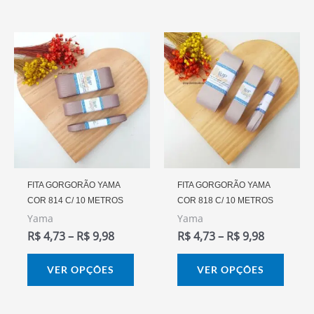
produto
prod
Faixa
Faixa
Este
Este
De
De
produto
prod
Preço:
Preço:
R$ 4,73
R$ 4,73
tem
tem
Através
Através
várias
vária
R$ 9,98
R$ 9,98
variantes.
varia
As
As
opções
opçõ
podem
pode
FITA GORGORÃO YAMA
FITA GORGORÃO YAMA
COR 814 C/ 10 METROS
COR 818 C/ 10 METROS
ser
ser
Yama
Yama
escolhidas
escol
R$
4,73
–
R$
9,98
R$
4,73
–
R$
9,98
na
na
página
págin
VER OPÇÕES
VER OPÇÕES
do
do
produto
prod