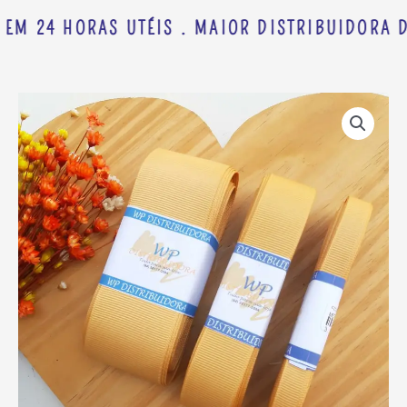
 EM 24 HORAS UTÉIS . MAIOR DISTRIBUIDORA D
FITA
Faixa
GORGORÃO
de
YAMA
preço:
COR
R$ 4,73
690
através
C/
R$ 9,98
10
METROS
quantidade