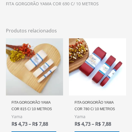
FITA GORGORÃO YAMA COR 690 C/ 10 METROS
Produtos relacionados
Faixa
Faixa
Este
Este
De
De
produto
prod
Preço:
Preço:
R$ 4,73
R$ 4,73
tem
tem
Através
Através
várias
vária
R$ 7,88
R$ 7,88
variantes.
varia
As
As
opções
opçõ
podem
pode
FITA GORGORÃO YAMA
FITA GORGORÃO YAMA
COR 815 C/ 10 METROS
COR 780 C/ 10 METROS
ser
ser
Yama
Yama
escolhidas
escol
R$
4,73
–
R$
7,88
R$
4,73
–
R$
7,88
na
na