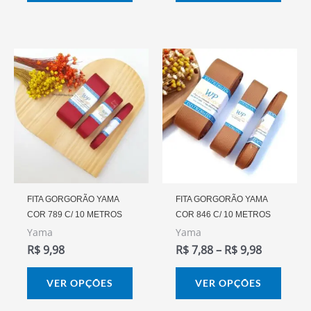
do
do
produto
prod
Faixa
Este
Este
De
produto
prod
Preço:
R$ 7,88
tem
tem
Através
várias
vária
R$ 9,98
variantes.
varia
As
As
opções
opçõ
podem
pode
FITA GORGORÃO YAMA
FITA GORGORÃO YAMA
COR 789 C/ 10 METROS
COR 846 C/ 10 METROS
ser
ser
Yama
Yama
escolhidas
escol
R$
9,98
R$
7,88
–
R$
9,98
na
na
página
págin
VER OPÇÕES
VER OPÇÕES
do
do