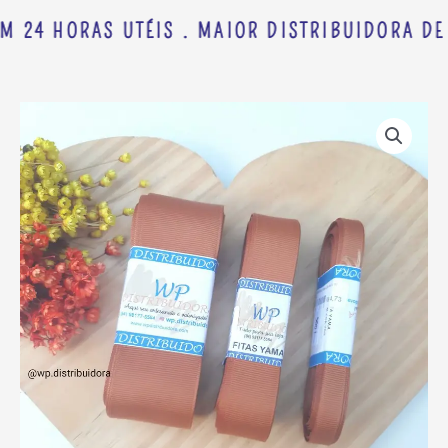
M 24 HORAS UTÉIS . MAIOR DISTRIBUIDORA DE 
FITA
GORGORÃO
YAMA
COR
785
C/
10
METROS
quantidade