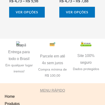
R$
4,73
–
R$
9,98
R$
4,73
–
R$
7,88
na
na
página
págin
VER OPÇÕES
VER OPÇÕES
do
do
produto
prod
Entrega para
Site 100%
Parcele em até
todo o Brasil
seguro
4x sem juros
Em qualquer lugar
Dados protegidos
Compra mínima de
iremos!
R$ 100,00
MENU RÁPIDO
Home
Produtos