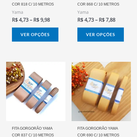
COR 818 C/ 10 METROS
COR 868 C/ 10 METROS
ser
ser
Yama
Yama
escolhidas
escol
R$
4,73
–
R$
9,98
R$
4,73
–
R$
7,88
na
na
página
págin
VER OPÇÕES
VER OPÇÕES
do
do
produto
prod
Faixa
Este
Este
De
produto
prod
Preço:
R$ 4,73
tem
tem
Através
várias
vária
R$ 9,98
variantes.
varia
As
As
opções
opçõ
podem
pode
FITA GORGORÃO YAMA
FITA GORGORÃO YAMA
COR 837 C/ 10 METROS
COR 690 C/ 10 METROS
ser
ser