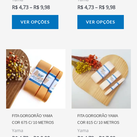
escolhidas
escol
R$
4,73
–
R$
9,98
R$
4,73
–
R$
9,98
na
na
página
págin
VER OPÇÕES
VER OPÇÕES
do
do
produto
prod
Faixa
Faixa
Este
Este
De
De
produto
prod
Preço:
Preço:
R$ 4,73
R$ 4,73
tem
tem
Através
Através
várias
vária
R$ 9,98
R$ 7,88
variantes.
varia
As
As
opções
opçõ
podem
pode
FITA GORGORÃO YAMA
FITA GORGORÃO YAMA
COR 675 C/ 10 METROS
COR 815 C/ 10 METROS
ser
ser
Yama
Yama
escolhidas
escol