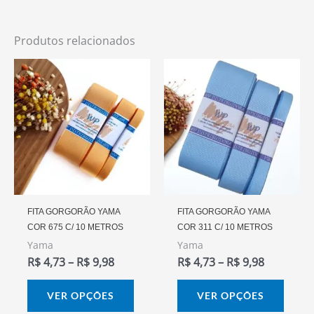
Produtos relacionados
Faixa
Faixa
Este
Este
De
De
produto
prod
Preço:
Preço:
R$ 4,73
R$ 4,73
tem
tem
Através
Através
várias
vária
R$ 9,98
R$ 9,98
variantes.
varia
As
As
opções
opçõ
podem
pode
FITA GORGORÃO YAMA
FITA GORGORÃO YAMA
COR 675 C/ 10 METROS
COR 311 C/ 10 METROS
ser
ser
Yama
Yama
escolhidas
escol
R$
4,73
–
R$
9,98
R$
4,73
–
R$
9,98
na
na
página
págin
VER OPÇÕES
VER OPÇÕES
do
do