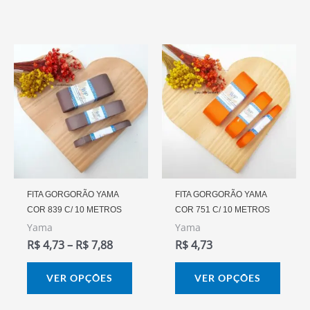
produto
prod
Faixa
Este
Este
De
produto
prod
Preço:
R$ 4,73
tem
tem
Através
várias
vária
R$ 7,88
variantes.
varia
As
As
opções
opçõ
podem
pode
FITA GORGORÃO YAMA
FITA GORGORÃO YAMA
COR 839 C/ 10 METROS
COR 751 C/ 10 METROS
ser
ser
Yama
Yama
escolhidas
escol
R$
4,73
–
R$
7,88
R$
4,73
na
na
página
págin
VER OPÇÕES
VER OPÇÕES
do
do