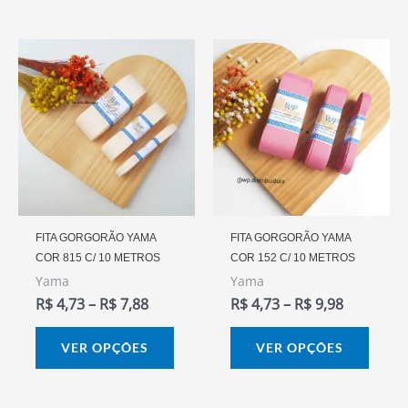
produto
prod
Faixa
Faixa
Este
Este
De
De
produto
prod
Preço:
Preço:
R$ 4,73
R$ 4,73
tem
tem
Através
Através
várias
vária
R$ 7,88
R$ 9,98
variantes.
varia
As
As
opções
opçõ
podem
pode
FITA GORGORÃO YAMA
FITA GORGORÃO YAMA
COR 815 C/ 10 METROS
COR 152 C/ 10 METROS
ser
ser
Yama
Yama
escolhidas
escol
R$
4,73
–
R$
7,88
R$
4,73
–
R$
9,98
na
na
página
págin
VER OPÇÕES
VER OPÇÕES
do
do
produto
prod