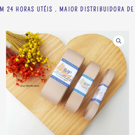
M 24 HORAS UTÉIS . MAIOR DISTRIBUIDORA DE 
FITA
Faixa
GORGORÃO
de
YAMA
preço:
COR
R$ 7,88
835
através
C/10
R$ 9,98
METROS
quantidade