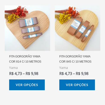
Faixa
Faixa
Este
Este
De
De
produto
prod
Preço:
Preço:
R$ 4,73
R$ 4,73
tem
tem
Através
Através
várias
vária
R$ 9,98
R$ 9,98
variantes.
varia
As
As
opções
opçõ
podem
pode
FITA GORGORÃO YAMA
FITA GORGORÃO YAMA
COR 814 C/ 10 METROS
COR 845 C/ 10 METROS
ser
ser
Yama
Yama
escolhidas
escol
R$
4,73
–
R$
9,98
R$
4,73
–
R$
9,98
na
na
página
págin
VER OPÇÕES
VER OPÇÕES
do
do
produto
prod