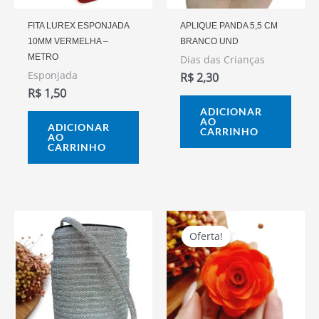
FITA LUREX ESPONJADA
APLIQUE PANDA 5,5 CM
10MM VERMELHA –
BRANCO UND
METRO
Dias das Crianças
Esponjada
R$
2,30
R$
1,50
ADICIONAR
AO
ADICIONAR
CARRINHO
AO
CARRINHO
O
O
Preço
Preço
Oferta!
Oferta!
Original
Atual
Era:
É:
R$ 4,50.
R$ 4,00.