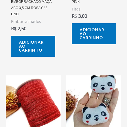
EMBORRACHADO MAÇÃ
PINK
ABC 3,5 CM ROSA C/ 2
Fitas
UND
R$
3,00
Emborrachados
R$
2,50
ADICIONAR
AO
CARRINHO
ADICIONAR
AO
CARRINHO