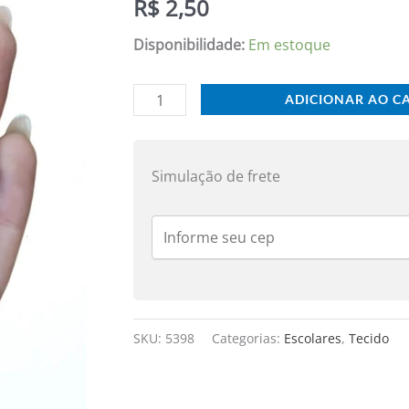
R$
2,50
TECIDO
2CM
Disponibilidade:
Em estoque
AZUL
C/
ADICIONAR AO C
50
UND
quantidade
Simulação de frete
SKU:
5398
Categorias:
Escolares
,
Tecido