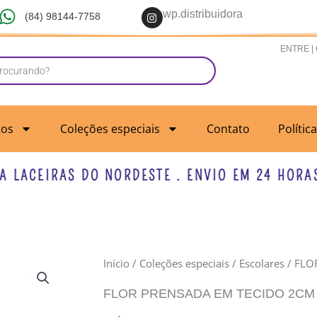
I
wp.distribuidora
(84) 98144-7758
n
s
t
ENTRE |
a
g
r
a
m
tos
Coleções especiais
Contato
Polític
ACEIRAS DO NORDESTE . ENVIO EM 24 HORAS UT
FLOR
Início
/
Coleções especiais
/
Escolares
/ FLO
PRENSADA
FLOR PRENSADA EM TECIDO 2CM 
EM