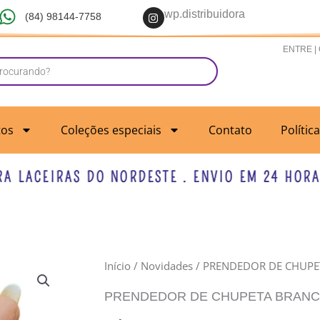
I
wp.distribuidora
(84) 98144-7758
n
s
t
ENTRE |
a
g
r
a
m
tos
Coleções especiais
Contato
Polític
LACEIRAS DO NORDESTE . ENVIO EM 24 HORAS U
PRENDEDOR
Início
/
Novidades
/ PRENDEDOR DE CHUPE
DE
PRENDEDOR DE CHUPETA BRANCA
CHUPETA