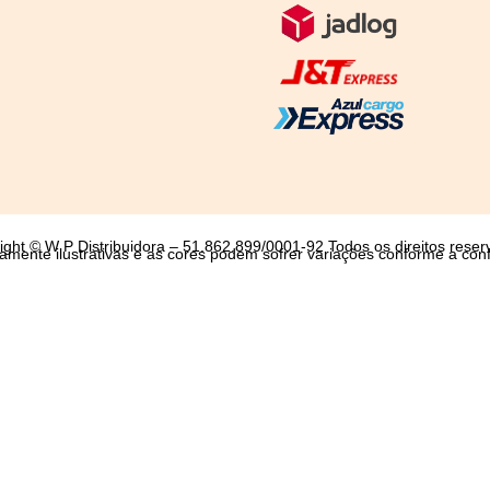
ight © W P Distribuidora – 51.862.899/0001-92 Todos os direitos reser
mente ilustrativas e as cores podem sofrer variações conforme a conf