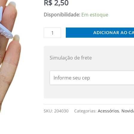
R$
2,50
BRANCA
4CM
Disponibilidade:
Em estoque
C/
2
ADICIONAR AO C
UND
quantidade
Simulação de frete
SKU:
204030
Categorias:
Acessórios
,
Novid